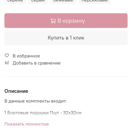
В корзину
Купить в 1 клик
В избранное
Добавить в сравнение
Описание
В данные комплекты входит:
1.Бортовые подушки 11шт - 32х32см
2.Маленькое одеяло - которое можно использовать как
Показать полностью
конверт на выписку.
3.Пояс-бант к данному одеялу