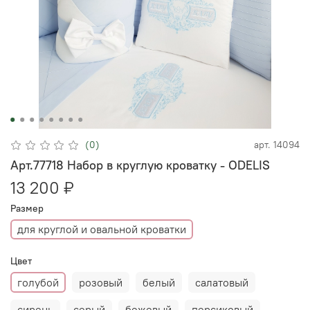
(0)
арт.
14094
Арт.77718 Набор в круглую кроватку - ODELIS
13 200 ₽
Размер
для круглой и овальной кроватки
Цвет
голубой
розовый
белый
салатовый
сирень
серый
бежевый
персиковый