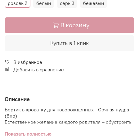
розовый
белый
серый
бежевый
В корзину
Купить в 1 клик
В избранное
Добавить в сравнение
Описание
Бортик в кроватку для новорожденных - Сочная пудра
(6пр)
Естественное желание каждого родителя – обустроить
гнёздышко для своего крохотного новорожденного
Показать полностью
малыша как можно уютнее и безопаснее. К счастью, в