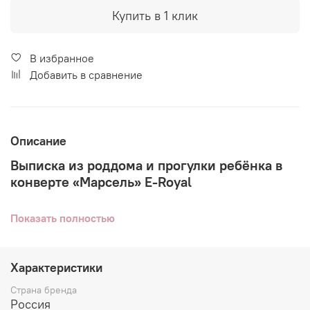
Купить в 1 клик
В избранное
Добавить в сравнение
Описание
Выписка из роддома и прогулки ребёнка в
конверте «Марсель» E-Royal
Показать полностью
Для торжественной встречи ребёнка наряжаются
практически все, кто присутствует на мероприятии.
Встреча из роддома требует качественной защиты
ребёнка, а также презентабельного вида конверта, в
Характеристики
котором он находится. Именно такие изделия
Страна бренда
предлагает вам фирма «Ecoline», которая выпускает
Россия
конверт на выписку «Марсель» E-Royal серого цвета. По