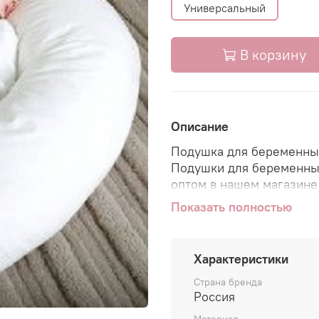
Универсальный
В корзину
Описание
Подушка для беременных
Подушки для беременны
оптом в нашем магазине 
вариантах.
Показать полностью
Обратите внимание на э
подушку для беременны
изготовленную из эколо
Характеристики
виде милых медвежат.
Чехол-наволочка выполн
Страна бренда
Россия
Наполнителем служат н
полистирола, благодаря
Материал