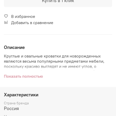
Купить в 1 клик
В избранное
Добавить в сравнение
Описание
Круглые и овальные кроватки для новорожденных
являются весьма популярными предметами мебели,
поскольку красиво выглядят и не имеют углов, о
которые подросший малыш может удариться. Однако
Показать полностью
оформлять такую кроватку достаточно сложно, так как
не все производители выпускают подходящие детские
товары. Компания «Eco Line Fabric» изготавливает
бортики, комплекты постельного белья и специальные
Характеристики
наборы для круглых и овальных кроваток. У нас вы
можете недорого купить продукцию для
Страна бренда
новорожденных, широкий ассортимент позволяет
Россия
выбрать то изделие, которое необходимо.